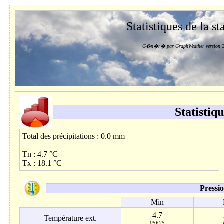
Statistiques de la st
G�n�r� par GraphWeather version 2