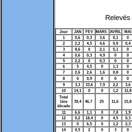
Relevés
Jour
JAN
FEV
MARS
AVRIL
MAI
1
0,6
0,3
3,6
0,1
0
2
2,2
4,5
4,6
0,9
0,4
3
8,6
0
2,1
5,1
0
4
0,6
0,3
4,9
0
0
5
2,2
0
0,3
0
0
6
5
4,5
0
1,3
0
7
2,6
2,6
1,6
0,8
0
8
0
0,9
0
0
0
9
3,3
33,6
7,9
2,2
3,6
10
14,1
0
0
1,2
11,8
Total
1ère
39,4
46,7
25
11,6
15,8
décade
11
6,6
1,1
0
7,8
1,9
12
0,2
18,4
0
4,5
0,3
13
0
6,5
0
1,2
2,3
14
0,5
2
0
3
0