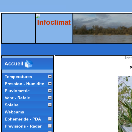
Ins
Accueil
P
Temperatures
Pression - Humidite
Pluviometrie
Vent - Rafale
Solaire
Webcams
Ephemeride - PDA
Previsions - Radar