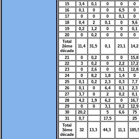
15
3,4
0,1
0
0
0
16
0,1
0
0
6,5
0
17
0
0
0
0,1
0
18
0,4
2
0,1
0
9,6
19
0,2
1,2
0
0
0,1
20
0
0,2
0
0
0
Total
2ème
11,4
31,5
0,1
23,1
14,2
décade
21
0
0,2
0
0
15,8
22
3
0,2
0
2,2
17,2
23
0
2,6
0
0,1
12,8
24
0
8,2
1,8
1,4
0
25
0,1
0,2
2,3
0,3
7,7
26
0,1
0
6,4
0,1
2,3
27
3,7
0
2
0,2
0,1
28
4,2
1,9
6,2
0
16,7
29
0
0
3,1
0,2
12,9
30
20,2
5
6,6
75
31
0,7
17,5
25
Total
3ème
32
13,3
44,3
11,1
185,
décade