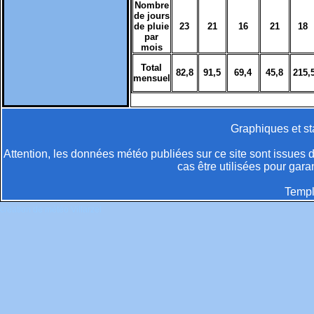
Nombre
de jours
de pluie
23
21
16
21
18
par
mois
Total
82,8
91,5
69,4
45,8
215,
mensuel
Graphiques et st
Attention, les données météo publiées sur ce site sont issues d
cas être utilisées pour gar
Templ
création de météo Villarzel